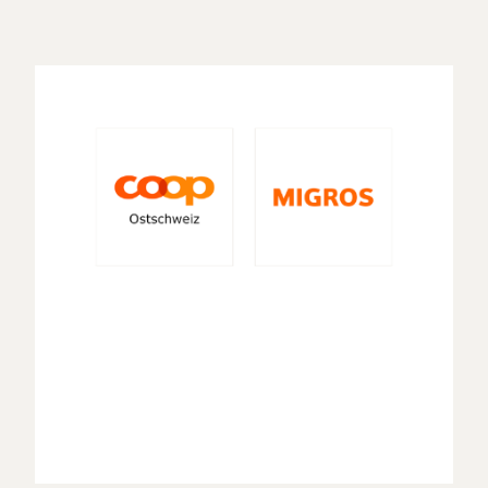
Schweizer Halbhartkäse mit Chili und Pfeffer /
Vollfettkäse mit Rohmilch hergestellt
100g enthalten:
Energie / Brennwert
1408 kJ (339 kcal)
Fett
27.0g
davon gesättigte
16.0g
Fettsäuren
Kohlenhydrate
< 0.1g