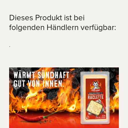
Dieses Produkt ist bei
davon Zucker
< 0.1g
folgenden Händlern verfügbar:
Eiweiss
24.0g
.
Salz
2.0g
Nettofüllmenge
200 g