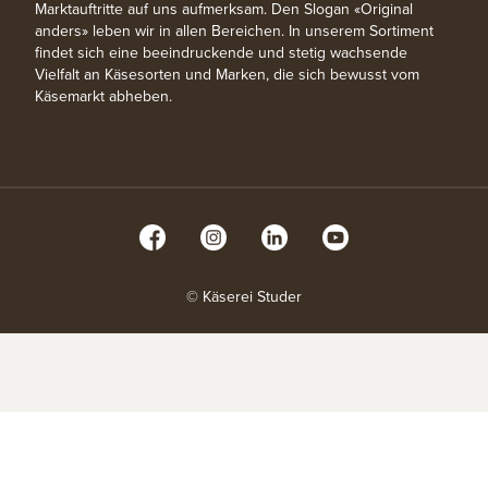
Marktauftritte auf uns aufmerksam. Den Slogan «Original
anders» leben wir in allen Bereichen. In unserem Sortiment
findet sich eine beeindruckende und stetig wachsende
Vielfalt an Käsesorten und Marken, die sich bewusst vom
Käsemarkt abheben.
© Käserei Studer
Wir respektieren deine Privatsphäre
MEINE AUSWAHL BESTÄTIGEN
Unsere Website verwendet Cookies und Analyse-Tools, damit du
das beste Erlebnis auf unserer Website hast. Wir verwenden
ALLE ZULASSEN UND FORTSETZEN
Cookies, um Inhalte und Anzeigen zu personalisieren, um