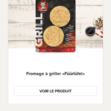
Énergie
1610 kJ (388 kcal)
Matières grasses
31.0g
dont acides gras
19.0g
saturés
Fromage à griller «Füürtüfel»
Glucides
< 0.1g
VOIR LE PRODUIT
dont sucres
0.0g
Protéines
26.0g