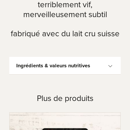
terriblement vif,
merveilleusement subtil
fabriqué avec du lait cru suisse
Ingrédients & valeurs nutritives
Fromage suisse à pâte mi-dure/en tranches / Au
moins 53 % de matières grasses dans l’extrait
sec. / La croûte présente une formation naturelle
Plus de produits
de morge
100g contiennent: