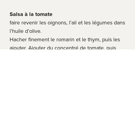
Salsa à la tomate
faire revenir les oignons, l’ail et les légumes dans
l’huile d’olive.
Hacher finement le romarin et le thym, puis les
ajouter. Ajouter du concentré de tomate, puis
déglacer au vin blanc.
Ajouter les tomates pelées et les tomates
fraîches. Laisser ensuite mijoter avec le
couvercle pendant environ une heure à la
puissance la plus faible.
Mélanger la salsa avec un mixeur plongeant et
réserver.
Dressage du hot-dog
faire chauffer légèrement les pains à hot-dog au