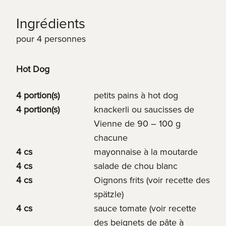
Ingrédients
pour 4 personnes
Hot Dog
4 portion(s)
petits pains à hot dog
4 portion(s)
knackerli ou saucisses de
Vienne de 90 – 100 g
chacune
4 cs
mayonnaise à la moutarde
4 cs
salade de chou blanc
4 cs
Oignons frits (voir recette des
spätzle)
4 cs
sauce tomate (voir recette
des beignets de pâte à