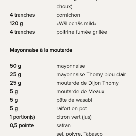
choux)
4 tranches
cornichon
120 g
«Wällechäs mild»
4 tranches
poitrine fumée grillée
Mayonnaise à la moutarde
50 g
mayonnaise
25 g
mayonnaise Thomy bleu clair
25 g
moutarde de Dijon Thomy
5 g
moutarde de Meaux
5 g
pâte de wasabi
5 g
raifort en pot
1 portion(s)
citron vert (jus)
0,5 pointe
safran
sel, poivre, Tabasco