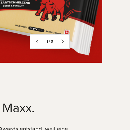
2
3
e Maxx.
wards entstand, weil eine