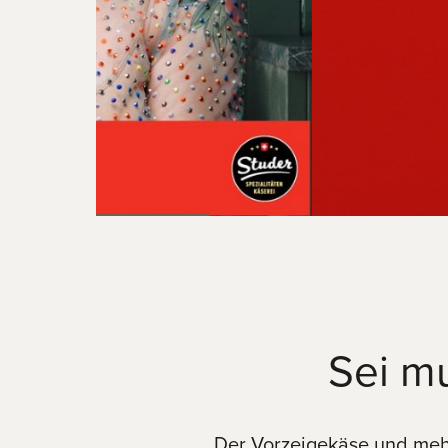
Sei mu
Der Vorzeigekäse und meh