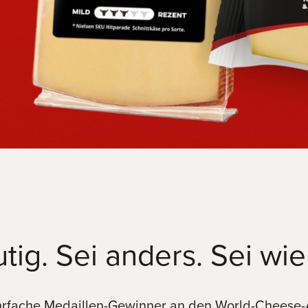
tig. Sei anders. Sei wi
rfache Medaillen-Gewinner an den World-Cheese-A